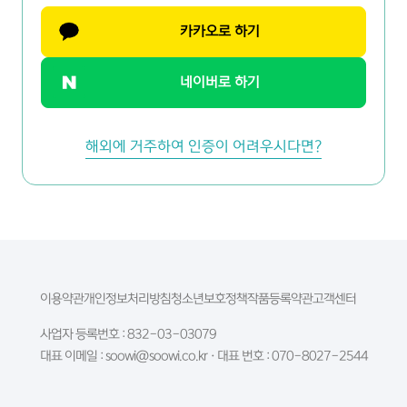
카카오로 하기
네이버로 하기
해외
에 거주하여
인증이 어려우시다면?
이용약관
개인정보처리방침
청소년보호정책
작품등록약관
고객센터
사업자 등록번호 : 832-03-03079
대표 이메일 : soowi@soowi.co.kr · 대표 번호 : 070-8027-2544